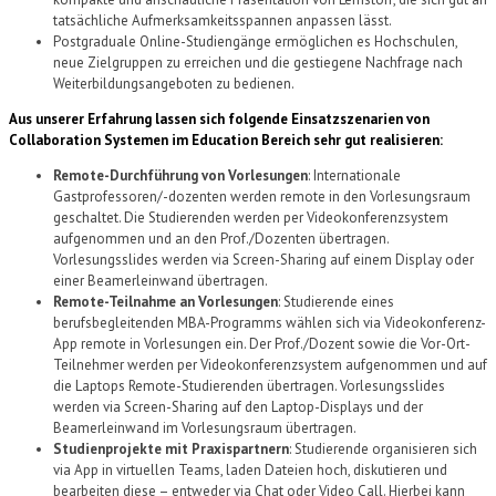
tatsächliche Aufmerksamkeitsspannen anpassen lässt.
Postgraduale Online-Studiengänge ermöglichen es Hochschulen,
neue Zielgruppen zu erreichen und die gestiegene Nachfrage nach
Weiterbildungsangeboten zu bedienen.
Aus unserer Erfahrung lassen sich folgende Einsatzszenarien von
Collaboration Systemen im Education Bereich sehr gut realisieren:
Remote-Durchführung von Vorlesungen
: Internationale
Gastprofessoren/-dozenten werden remote in den Vorlesungsraum
geschaltet. Die Studierenden werden per Videokonferenzsystem
aufgenommen und an den Prof./Dozenten übertragen.
Vorlesungsslides werden via Screen-Sharing auf einem Display oder
einer Beamerleinwand übertragen.
Remote-Teilnahme an Vorlesungen
: Studierende eines
berufsbegleitenden MBA-Programms wählen sich via Videokonferenz-
App remote in Vorlesungen ein. Der Prof./Dozent sowie die Vor-Ort-
Teilnehmer werden per Videokonferenzsystem aufgenommen und auf
die Laptops Remote-Studierenden übertragen. Vorlesungsslides
werden via Screen-Sharing auf den Laptop-Displays und der
Beamerleinwand im Vorlesungsraum übertragen.
Studienprojekte mit Praxispartnern
: Studierende organisieren sich
via App in virtuellen Teams, laden Dateien hoch, diskutieren und
bearbeiten diese – entweder via Chat oder Video Call. Hierbei kann