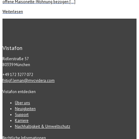
offene Maisonette-Wohnung bezogen […]
Weiterlesen
Vistafon
Ridlerstraße 57
80339 München
+49 172 3277 072
fritjof.leman@mvcvidera.com
Vistafon entdecken
Über uns
Neuigkeiten
Support
Karriere
Nachhaltigkeit & Umweltschutz
Rechtliche Informationen