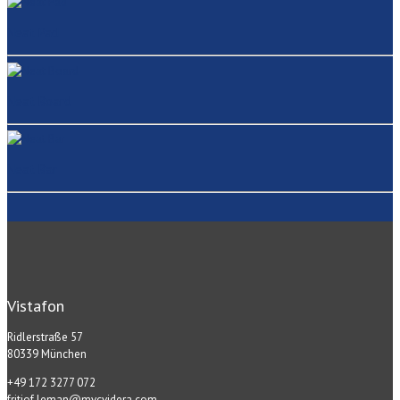
Neat Pad
Neat Board
Neat Bar
Vistafon
Ridlerstraße 57
80339 München
+49 172 3277 072
fritjof.leman@mvcvidera.com