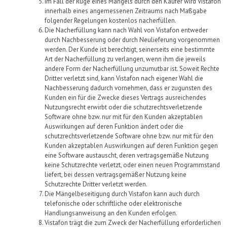
Im Fall der Rüge eines Mangels durch den Käufer wird
Vistafon
innerhalb eines angemessenen Zeitraums nach Maßgabe
folgender Regelungen kostenlos nacherfüllen.
Die Nacherfüllung kann nach Wahl
von
Vistafon
entweder
durch Nachbesserung oder durch Neulieferung vorgenommen
werden. Der Kunde ist berechtigt, seinerseits eine bestimmte
Art der Nacherfüllung zu verlangen, wenn ihm die jeweils
andere Form der Nacherfüllung unzumutbar ist. Soweit Rechte
Dritter verletzt sind, kann
Vistafon
nach eigener Wahl die
Nachbesserung dadurch vornehmen, dass er zugunsten des
Kunden ein für die Zwecke dieses Vertrags ausreichendes
Nutzungsrecht erwirbt oder die schutzrechtsverletzende
Software ohne bzw. nur mit für den Kunden akzeptablen
Auswirkungen auf deren Funktion ändert oder die
schutzrechtsverletzende Software ohne bzw. nur mit für den
Kunden akzeptablen Auswirkungen auf deren Funktion gegen
eine Software austauscht, deren vertragsgemäße Nutzung
keine Schutzrechte verletzt, oder einen neuen Programmstand
liefert, bei dessen vertragsgemäßer Nutzung keine
Schutzrechte Dritter verletzt werden.
Die Mängelbeseitigung durch
Vistafon
kann auch durch
telefonische oder schriftliche oder elektronische
Handlungsanweisung an den Kunden erfolgen.
Vistafon
trägt die zum Zweck der Nacherfüllung erforderlichen