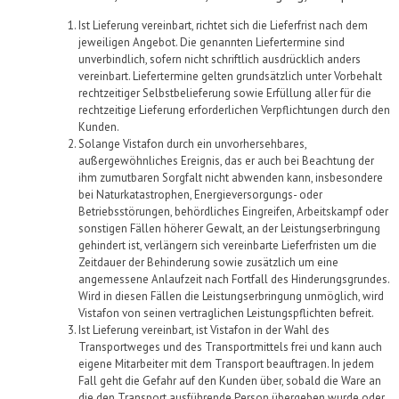
Ist Lieferung vereinbart,
richtet sich die Lieferfrist nach dem
jeweiligen Angebot.
Die genannten Liefertermine sind
unverbindlich, sofern nicht schriftlich ausdrücklich anders
vereinbart.
Liefertermine
gelten
grundsätzlich
unter Vorbehalt
rechtzeitiger
Selbstbelieferung sowie
Erfüllung aller für die
rechtzeitige Lieferung erforderlichen Verpflichtungen
durch den
Kunden.
Solange
Vistafon
durch ein unvorhersehbares,
außergewöhnliches Ereignis, das er auch bei Beachtung der
ihm zumutbaren Sorgfalt nicht abwenden kann, insbesondere
bei Naturkatastrophen, Energieversorgungs- oder
Betriebsstörungen, behördliches Eingreifen, Arbeitskampf oder
sonstigen Fällen höherer Gewalt, an der Leistungserbringung
gehindert ist, verlängern sich vereinbarte Lieferfristen um die
Zeitdauer der Behinderung sowie zusätzlich um eine
angemessene Anlaufzeit nach Fortfall des Hinderungsgrundes.
Wird in diesen Fällen die Leistungserbringung unmöglich, wird
Vistafon
von seinen vertraglichen Leistungspflichten befreit.
Ist Lieferung vereinbart, ist
Vistafon
in der
Wahl des
Transportweges und des Transportmittels frei und
kann auch
eigene Mitarbeiter mit dem Transport beauftragen.
In jedem
Fall
geht die
Gefahr
auf den Kunden
über, sobald die Ware
an
die den Transport ausführende Person übergeben wurde oder