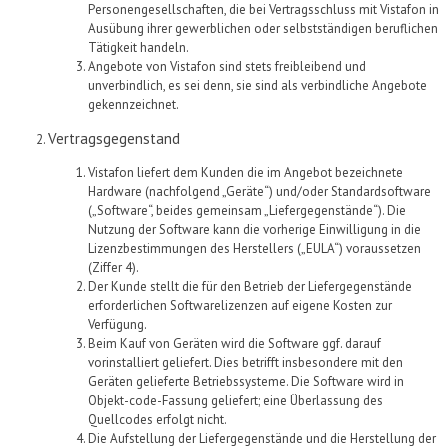
Personengesellschaften, die bei Vertragsschluss mit
Vistafon
in
Ausübung ihrer gewerblichen oder selbstständigen beruflichen
Tätigkeit handeln.
Angebote von
Vistafon
sind stets freibleibend und
unverbindlich, es sei denn, sie sind als verbindliche Angebote
gekennzeichnet.
Vertragsgegenstand
Vistafon
liefert dem Kunden die im Angebot bezeichnete
Hardware
(nachfolgend
„Geräte“)
und/oder Standardsoftware
(„
Software
“
,
beides gemeinsam „Liefergegenstände“
)
.
Die
Nutzung der Software
kann die
vorherige Einwilligung in die
Lizenzbestimmungen des Herstellers („EULA“) voraus
setzen
(Ziffer 4)
.
Der Kunde
stellt die
für den
Betrieb der Liefergegenstände
erforderlichen
Softwarel
izenzen
auf eigene Kosten zur
Verfügung.
Beim Kauf von
Geräten
wird die Software ggf.
darauf
vorinstalliert geliefert. Dies betrifft insbesondere mit
den
Geräte
n
gelieferte Betriebssysteme. Die Software wird in
Objekt-code-Fassung geliefert; eine Überlassung des
Quellcodes erfolgt nicht.
Die Aufstellung der
Liefergegenstände
und
die
Herstellung der