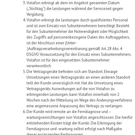
Vistafon
erbringt ab dem
im Angebot genannten Datum
(„Stichtag“)
die
Leistungen
während der Servicezeit gegen
Vergütung.
Vistafon
erbringt die Leistungen durch qualifiziertes Personal
und ist zum Einsatz von Subunternehmern berechtigt. Besteht
für den Subunternehmer die Notwendigkeit oder Möglichkeit
des Zugriffs auf personenbezogene Daten des Auftraggebers,
ist der Abschluss einer (Unter
-
)Auftragsverarbeitungsvereinbarung
gemäß Art. 28 Abs. 4
DSGVO Voraussetzung für den Einsatz eines Subunternehmers.
Vistafon
ist für den eingesetzten Subunternehmer
verantwortlich.
Die Vertragsgeräte befinden sich am Standort
.
Etwaige
Umsetzungen
eines Vertragsgeräts an einen anderen Standort
teilt der Kunde
unverzüglich mit
.
Hat die
Umsetzung eines
Vertragsgeräts Auswirkungen auf die
von
Vistafon
zu
erbringenden Leistungen
,
kann
Vistafon
innerhalb von 2
Wochen nach der Mitteilung im Wege des Änderungsverfahrens
eine angemessene Anpassung des Vertrags zu verlangen.
Der
Kunde
wird remote an die Ferndiagnose und –
wartungseinrichtungen
von
Vistafon
angeschlossen. Die
hierfür
entstehenden
Kosten trägt der
Kunde
. Die Erbringung der
Ferndiagnose und -wartung selbst erfolgt nach Maßgabe
dieser ergänzenden Bedingungen.