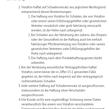
Vistafon
haftet auf Schadensersatz aus jeglichem Rechtsgrund
entsprechend diesen Bestimmungen:
Die Haftung
von
Vistafon
für Schäden, die
von
Vistafon
oder einem seiner Erfüllungsgehilfen oder gesetzlichen
Vertreter vorsätzlich oder grob fahrlässig verursacht
werden, ist der Höhe nach unbegrenzt.
Bei Schäden aus der Verletzung des Lebens, des Körpers
oder der Gesundheit ist die Haftung auch bei einfach
fahrlässiger Pflichtverletzung
von
Vistafon
oder seines
gesetzlichen Vertreters oder Erfüllungsgehilfen der
Höhe nach unbegrenzt.
Die Haftung nach dem Produkthaftungsgesetz bleibt
unberührt.
Bei der Verletzung wesentlicher Vertragspflichten haftet
Vistafon
, wenn keiner der in
Ziffer 15
.1
genannten Fälle
gegeben ist, der Höhe nach begrenzt auf den vertragstypisch
vorhersehbaren Schaden.
Jede weitere Haftung auf Schadensersatz ist ausgeschlossen,
insbesondere ist die Haftung ohne Verschulden
ausgeschlossen.
Der Kunde ist für eine regelmäßige Sicherung seiner Daten
verantwortlich. Bei einem
von
Vistafon
verschuldeten
Datenverlust haftet
Vistafon
deshalb der Höhe nach begrenzt