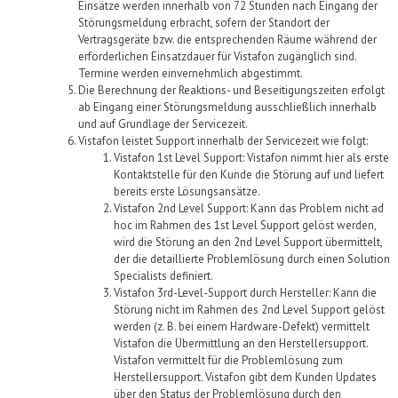
Einsätze werden innerhalb von 72 Stunden nach Eingang der
Störungsmeldung erbracht, sofern der Standort der
Vertragsgeräte bzw. die entsprechenden
Räume
während der
erforderlichen Einsatzdauer für
Vistafon
zugänglich sind.
Termine werden einvernehmlich abgestimmt.
Die Berechnung der Reaktions- und Beseitigungszeiten erfolgt
ab Eingang einer Störungsmeldung ausschließlich innerhalb
und auf Grundlage der Servicezeit.
Vistafon
leistet Support innerhalb der Servicezeit wie folgt:
Vistafon
1st Level Support:
Vistafon
nimmt hier als erste
Kontaktstelle für den
Kunde
die Störung auf
und liefert
bereits erste Lösungsansätze.
Vistafon
2nd Level Support: Kann das Problem nicht ad
hoc im Rahmen des 1st Level Support gelöst werden,
wird die Störung an den 2nd Level Support übermittelt,
der die detaillierte Problemlösung durch einen Solution
Specialists
definiert.
Vistafon
3rd-Level-Support durch Hersteller
: Kann die
Störung nicht im Rahmen des 2nd Level Support gelöst
werden (z. B. bei einem Hardware-Defekt) vermittelt
Vistafon
die Übermittlung an den Herstellersupport.
Vistafon
vermittelt für die Problemlösung zum
Herstellersupport.
Vistafon
gibt dem Kunden Updates
über den Status der Problemlösung durch den