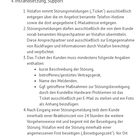
Instandsetzung, Support
Vistafon
nimmt Störungsmeldungen („Ticket“) ausschließlich
entgegen über
die im Angebot benannte Telefon-Hotline
sowie die
dort
angegebene
E-Mailadresse entgegen.
Störungsmeldungen dürfen ausschließlich die von dem
Kunde
vorab
benannten Absprechpartner an
Vistafon
übermitteln.
Diese Ansprechpartner sind ausschließlich zur Entgegennahme
von Rückfragen und Informationen durch
Vistafon
berechtigt
und verpflichtet.
Das Ticket des
Kunde
n
muss mindestens folgende Angaben
enthalten:
kurze Beschreibung der Störung,
betroffenes/gestörtes Vertragsgerät,
Name des Meldenden,
Ggf. getroffene Maßnahmen zur Störungsbeseitigung
durch den
Kunde
Bei Hardware-Problemen ist das
Ticket ausschließlich per E-Mail zu stellen und ein Foto
als Anhang beizufügen.
Nach Eingang einer Störungsmeldung teilt
dem
Kunde
innerhalb einer Reaktionszeit von 24 Stunden die weitere
Vorgehensweise mit und beginnt mit der Beseitigung der
Störung.
Vistafon
wird die Störung innerhalb einer
angemessenen Frist beseitigen („Beseitigungszeit“). Vor Ort