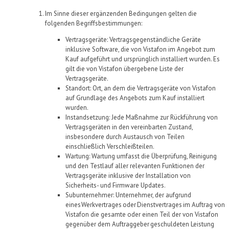
Im Sinne dieser ergänzenden Bedingungen gelten die
folgenden Begriffsbestimmungen:
Vertragsgeräte
:
Vertragsgegenständliche Geräte
inklusive Software, die
von
Vistafon
im Angebot zum
Kauf
aufgeführt
und ursprünglich installiert
wurden
.
Es
gilt die von
Vistafon
übergebene Liste der
Vertragsgeräte.
Standort:
Ort, an dem die Vertragsgeräte von
Vistafon
auf Grundlage de
s Angebots zum Kauf
installiert
wurden.
Instandsetzung:
Jede Maßnahme zur Rückführung von
Vertragsgeräten in den vereinbarten Zustand,
insbesondere durch Austausch von Teilen
einschließlich Verschleißteilen.
Wartung:
Wartung umfasst die Überprüfung, Reinigung
und den Testlauf aller relevanten Funktionen der
Vertragsgeräte inklusive der Installation von
Sicherheits- und Firmware Updates.
Subunternehmer:
Unternehmer, der aufgrund
eines
Werkvertrages
oder
Dienstvertrages
im Auftrag von
Vistafon
die gesamte oder einen Teil der von
Vistafon
gegenüber dem Auftraggeber
geschuldeten Leistung