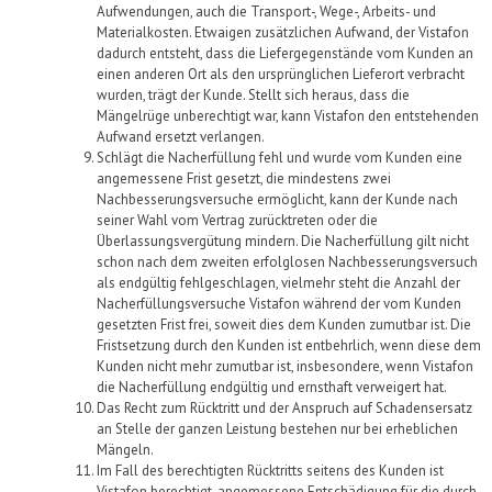
Aufwendungen, auch die Transport-, Wege-, Arbeits- und
Materialkosten.
Etwaigen zusätzlichen Aufwand, der
Vistafon
dadurch entsteht, dass die
Liefergegenstände
vom Kunden an
einen anderen Ort als den
ursprünglichen Lieferort
verbracht
wurden, trägt der Kunde.
Stellt sich heraus, dass die
Mängelrüge unberechtigt war, kann
Vistafon
den entstehenden
Aufwand ersetzt verlangen
.
Schlägt die Nacherfüllung fehl und wurde vom Kunden eine
angemessene Frist gesetzt, die mindestens zwei
Nachbesserungsversuche ermöglicht, kann der Kunde nach
seiner Wahl vom Vertrag zurücktreten oder die
Überlassungsvergütung mindern. Die Nacherfüllung gilt nicht
schon nach dem zweiten erfolglosen Nachbesserungsversuch
als endgültig fehlgeschlagen, vielmehr steht die Anzahl der
Nacherfüllungsversuche
Vistafon
während der vom Kunden
gesetzten Frist frei, soweit dies dem Kunden zumutbar ist.
Die
Fristsetzung durch den Kunden ist entbehrlich, wenn diese dem
Kunden nicht mehr zumutbar ist, insbesondere, wenn
Vistafon
die Nacherfüllung endgültig und ernsthaft verweigert hat.
Das Recht zum Rücktritt und der Anspruch auf Schadensersatz
an Stelle der ganzen Leistung bestehen nur bei erheblichen
Mängeln.
Im Fall des berechtigten Rücktritts seitens des Kunden ist
Vistafon
berechtigt, angemessene Entschädigung für die durch