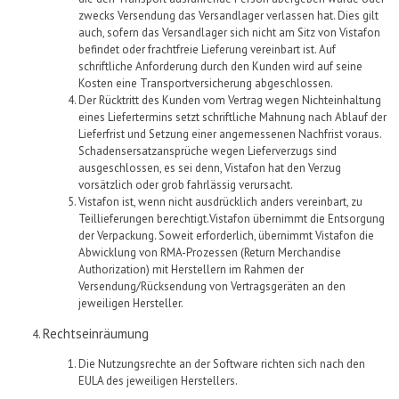
zwecks Versendung das Versandlager verlassen hat. Dies gilt
auch, sofern das Versandlager sich nicht am Sitz von
Vistafon
befindet
oder
frachtfreie
Lieferung
vereinbart ist
. Auf
schriftliche Anforderung durch den
Kunden
wird
auf seine
Kosten
eine Transportversicherung abgeschlossen.
Der Rücktritt des Kunden vom Vertrag wegen Nichteinhaltung
eines Liefertermins setzt schriftliche Mahnung nach Ablauf der
Lieferfrist und Setzung einer angemessenen Nachfrist voraus.
Schaden
s
ersatzansprüche wegen Lieferverzugs sind
ausgeschlossen, es sei denn
,
Vistafon
hat den Verzug
vorsätzlich oder grob fahrlässig verursacht.
Vistafon
ist, wenn nicht ausdrücklich anders vereinbart, zu
Teillieferungen berechtigt.
Vistafon
übernimmt die Entsorgung
der Verpackung. Soweit erforderlich, übernimmt
Vistafon
die
Abwicklung von RMA-Prozessen (Return Merchandise
Authorization
) mit Herstellern im Rahmen der
Versendung/Rücksendung von Vertragsgeräten an den
jeweiligen Hersteller.
Rechtseinräumung
Die Nutzungsrechte an der Software richten sich nach den
EULA des jeweiligen Herstellers.