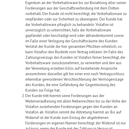
Eigentum an der Vorbehaltsware bis zur Bezahlung aller seiner
Forderungen aus der Geschäftsverbindung mit dem Dritten
vorbehält. Der Kunde ist nicht berechtigt, die Vorbehaltsware zu
verpfänden oder zur Sicherheit zu übereignen. Der Kunde hat
die Vorbehaltsware pfleglich zu behandeln.
Vistafon
ist
unverzüglich zu unterrichten, falls die Vorbehaltsware
gepfändet oder beschädigt wird oder abhandenkommt sowie
im Falle einer Verlegung der Geschäftsräume des Kunden.
Verletzt der Kunde die hier genannten Pflichten erheblich, so
kann
Vistafon
den Rücktritt vom Vertrag erklären. Im Falle des
Zahlungsverzugs des Kunden ist
Vistafon
ferner berechtigt, die
Vorbehaltsware zurückzunehmen, zu verwerten und den aus
der Verwertung erzielten Erlös auf bestehende Ansprüche
anzurechnen; dasselbe gilt bei einer erst nach Vertragsschluss
erkennbar gewordenen Verschlechterung der Vermögenslage
des Kunden, die eine Gefährdung der Gegenleistung des
Kunden zur Folge hat.
Der Kunde tritt hiermit seine Forderungen aus der
Weiterveräußerung mit allen Nebenrechten bis zu der Höhe der
Vistafon
zustehenden Forderungen gegen den Kunden an
Vistafon
ab.
Vistafon
nimmt die Abtretung hiermit an. Bis auf
Widerruf ist der Kunde zum Einzug der abgetretenen
Forderungen im eigenen Namen berechtigt; der Widerruf ist nur
zulässig, wenn der Kunde mit der Zahlung in Verzug ist.