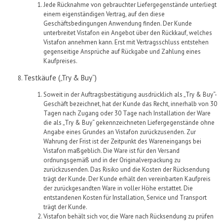
Jede Rücknahme von gebrauchter
Liefergegenstände
unterliegt
einem eigenständigen Vertrag, auf den diese
Geschäftsbedingungen Anwendung finden. Der Kunde
unterbreitet
Vistafon
ein Angebot über den Rückkauf
, welches
Vistafon
annehmen kann. Erst mit Vertragsschluss entstehen
gegenseitige Ansprüche auf
Rückgabe und Zahlung eines
Kaufpreises
.
Testkäufe („Try & Buy“)
Soweit in der Auftragsbestätigung ausdrücklich als „Try & Buy“-
Geschäft bezeichnet, hat der Kunde das Recht, innerhalb von 30
Tagen nach Zugang oder 30 Tage nach Installation der Ware
die als „Try & Buy“ gekennzeichnete
n Liefergegenstände
ohne
Angabe eines Grundes an
Vistafon
zurückzusenden. Zur
Wahrung der Frist ist der Zeitpunkt des Wareneingangs bei
Vistafon
maßgeblich. Die Ware ist für den Versand
ordnungsgemäß und in der Originalverpackung zu
zurückzusenden.
Das Risiko und die Kosten der Rücksendung
trägt der
Kunde
. Der Kunde erhält den vereinbarten Kaufpreis
der zurückgesandten Ware in voller Höhe erstattet. Die
entstandenen
Kosten für Installation, Service und Transport
trägt der Kunde.
Vistafon
behält sich vor, die Ware nach Rücksendung zu prüfen