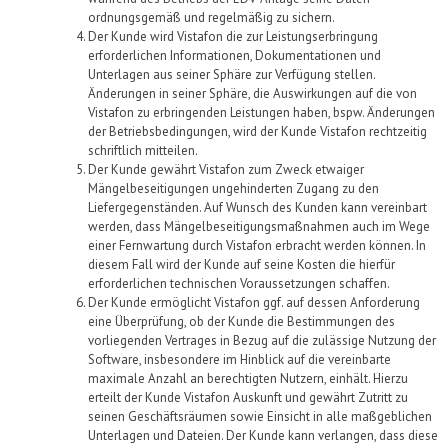
ordnungsgemäß und regelmäßig zu sichern.
Der
Kunde
wird
Vistafon
die zur Leistungserbringung
erforderlichen Informationen, Dokumentationen und
Unterlagen aus seiner Sphäre zur Verfügung stellen.
Änderungen in seiner Sphäre, die Auswirkungen
auf
die vo
n
Vistafon
zu erbringenden Leistungen haben, bspw. Änderungen
der Betriebsbedingungen, wird der
Kunde
Vistafon
rechtzeitig
schriftlich mitteilen.
Der Kunde gewährt
Vistafon
zum Zweck etwaiger
Mängelbeseitigungen ungehinderten Zugang zu den
Liefer
gegenständen. Auf Wunsch des Kunden kann vereinbart
werden, dass Mängelbeseitigungsmaßnahmen auch im Wege
einer Fernwartung durch
Vistafon
erbracht werden können. In
diesem Fall wird der Kunde auf seine Kosten die hierfür
erforderlichen technischen Voraussetzungen schaffen.
Der Kunde ermöglicht
Vistafon
ggf.
auf dessen Anforderung
eine Überprüfung, ob der Kunde die Bestimmungen des
vorliegenden Vertrages in Bezug auf die zulässige Nutzung der
Software, insbesondere im Hinblick auf die vereinbarte
maximale Anzahl an berechtigten Nutzern, einhält. Hierzu
erteilt der Kunde
Vistafon
Auskunft
und gewährt
Zutritt zu
seinen Geschäftsräumen
sowie
Einsicht in alle maßgeblichen
Unterlagen und Dateien. Der Kunde kann verlangen, dass diese