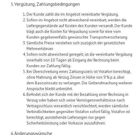
Vergütung, Zahlungsbedingungen
Der
Kunde zahlt
die im Angebot
vereinbarte
Vergütung.
Sofern im Angebot nicht abweichend vereinbart, werden die
Liefergegenstände auf Kosten des Kunden versandt.
Der Kunde
trägt
auch
die Kosten für
Verpack
ung
sowie für eine vom
Kunden gegebenenfalls gewünschte Transportversicherung
.
Sämtliche Preise verstehen sich
zuzüglich
der gesetzlichen
Mehrwertsteuer.
Sofern nicht abweichend geregelt, ist die vereinbarte Vergütung
innerhalb
von
10
Tagen
ab Eingang der Rechnung beim
Kunden
zur Zahlung
fällig.
Bei Überschreitung eines Zahlungsziels ist
Vistafon
berechtigt,
ohne Mahnung ab Verzug Zinsen in Höhe von 9 % p.a. über
dem Basiszinssatz zu verlangen. Die Geltendmachung weiterer
Ansprüche bleibt unberührt.
Befindet sich der Kunde mit der Bezahlung einer Rechnung in
Verzug oder haben sich seine Vermögensverhältnisse nach
Vertragsschluss wesentlich verschlechtert, werden sämtliche
Verbindlichkeiten gegenüber
Vistafon
sofort fällig.
Vistafon
ist
berechtigt, ausstehende Lieferungen nur gegen
Sicherheitsleistung oder Vorkasse auszuführen.
Änderungswünsche