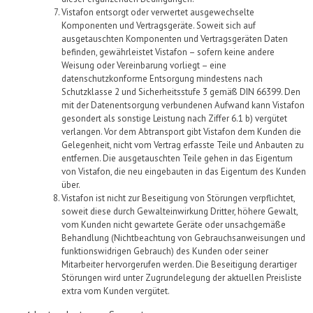
Vistafon
entsorgt oder verwertet ausgewechselte
Komponenten
und Vertragsgeräte
. Soweit sich auf
ausgetauschten Komponenten
und Vertragsgeräten
Daten
befinden, gewährleistet
Vistafon
– sofern keine andere
Weisung oder Vereinbarung vorliegt –
eine
datenschutzkonforme Entsorgung mindestens nach
Schutzklasse 2 und Sicherheitsstufe 3 gemäß DIN 66399
.
Den
mit der Daten
ent
sorgung verbundenen Aufwand kann
Vistafon
gesondert als sonstige Leistung nach
Ziffer
6
.1 b)
vergütet
verlangen. Vor dem Abtransport
gibt
Vistafon
dem
Kunde
n
die
Gelegenheit, nicht vom Vertrag erfasste Teile und Anbauten zu
entfernen. Die ausgetauschten Teile gehen in das Eigentum
von
Vistafon
, die neu eingebauten in das Eigentum des
Kunde
n
über
.
Vistafon
ist nicht zur Beseitigung von Störungen verpflichtet,
soweit diese durch Gewalteinwirkung Dritter, höhere Gewalt,
vom
Kunde
n
nicht gewartete Geräte oder unsachgemäße
Behandlung (Nichtbeachtung von Gebrauchsanweisungen und
funktionswidrigen Gebrauch) des
Kunde
n
oder seiner
Mitarbeiter hervorgerufen werden. Die Beseitigung derartiger
Störungen wird unter Zugrundelegung der
aktuellen Preisliste
extra vom Kunden vergütet.