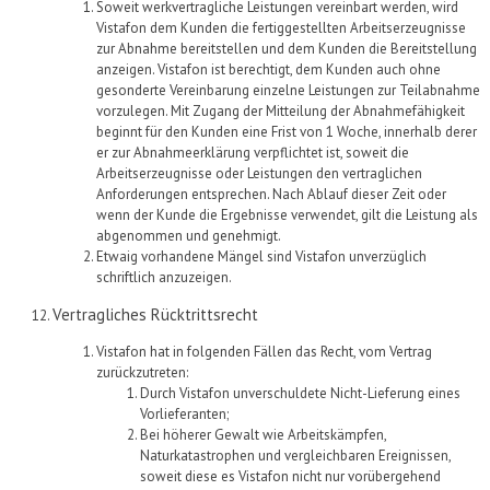
Soweit
werkvertragliche Leistungen vereinbart werden, wird
Vistafon
dem Kunden die fertiggestellten Arbeitserzeugnisse
zur Abnahme bereitstellen und dem Kunden die Bereitstellung
anzeigen.
Vistafon
ist berechtigt, dem Kunden auch ohne
gesonderte Vereinbarung einzelne Leistungen zur Teilabnahme
vorzulegen. Mit Zugang der Mitteilung der Abnahmefähigkeit
beginnt für den Kunden eine Frist von
1 Woche,
innerhalb derer
er zur Abnahmeerklärung verpflichtet ist, soweit die
Arbeitserzeugnisse oder Leistungen den vertraglichen
Anforderungen entsprechen.
Nach Ablauf dieser Zeit oder
wenn der Kunde die Ergebnisse verwendet, gilt die Leistung als
abgenom
m
en und
genehmigt.
Etwaig vorhandene Mängel sind
Vistafon
unverzüglich
schriftlich anzuzeigen.
Vertragliches Rücktrittsrecht
Vistafon hat in folgenden Fällen das Recht, vom Vertrag
zurückzutreten:
Durch Vistafon unverschuldete Nicht-Lieferung eines
Vorlieferanten;
Bei höherer Gewalt wie Arbeitskämpfen,
Naturkatastrophen und vergleichbaren Ereignissen,
soweit diese es Vistafon nicht nur vorübergehend