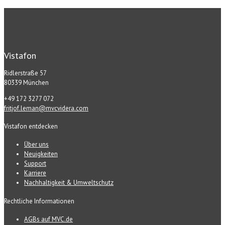
Vistafon
Ridlerstraße 57
80339 München
+49 172 3277 072
fritjof.leman@mvcvidera.com
Vistafon entdecken
Über uns
Neuigkeiten
Support
Karriere
Nachhaltigkeit & Umweltschutz
Rechtliche Informationen
AGBs auf MVC.de