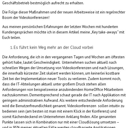
Geschäftsbetrieb bestmöglich aufrecht zu erhalten.
Die Folge dieser Maßnahmen und der neuen Arbeitsweise ist ein regelrechter
Boom der Videokonferenzen!
Aus meinen persönlichen Erfahrungen der letzten Wochen mit hunderten
Kundengesprächen möchte ich in diesem Artikel meine „Key take-aways“ mit
Euch teilen.
Es führt kein Weg mehr an der Cloud vorbei
Die Anforderung, die ich in den vergangenen Tagen und Wochen am öftesten
gehört habe, lautet Geschwindigkeit. Unternehmen suchen aktuell nach
schnellen Wegen der Umsetzung von Videokonferenzen und nach Lösungen,
die innerhalb kürzester Zeit skaliert werden können, um keinerlei kostbare
Zeit bei der Implementation neuer Tools zu verlieren. Zudem kommt noch,
dass die IT-Abteilungen aktuell unter großem Druck stehen allen
Anforderungen von beispielsweise anzubindenden HomeOffice Mitarbeitern
nachzukommen. Dementsprechend schaut gerade die IT nach Applikation mit
geringem administrativen Aufwand. Als weitere entscheidende Anforderung
wird die Benutzerfreundlichkeit genannt. Videokonferenzen sollen intuitiv zu
bedienen sein (am besten ist man mit einem Klick in der Konferenz) und
somit flächendeckend im Unternehmen Anklang finden. Alle genannten
Punkte lassen sich in Kombination nur mit einer Cloudlösung umsetzen –
und in 95% meiner aktuellen Fälle werden cloudbasierte Applikationen