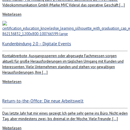
Videokommunikation GmbH (Marke MVC Videra) das operative Geschäft […]
Weiterlesen
Kundenbindung 2.0 – Digitale Events
Kontaktverbote, Ausgangssperren oder abgesagte Fachmessen sorgen
aktuell für große Herausforderungen im täglichen Umgang mit Kunden und
Interessenten. Viele Unternehmen standen und stehen vor gewaltigen
Herausforderungen, Ihre […]
Weiterlesen
Return-to-the-Office: Die neue Arbeitswelt
Das letzte Jahr hat mir eines gezeigt: Ich gehe sehr gerne ins Büro. Nicht jeden
Tag, aber mindestens zwei- bis dreimal in der Woche. Viele Freunde, […]
Weiterlesen