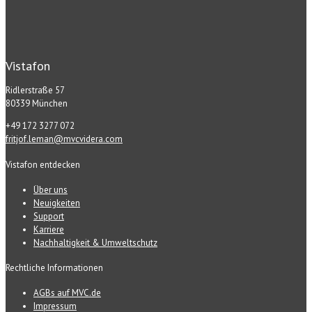
Vistafon
Ridlerstraße 57
80339 München
+49 172 3277 072
fritjof.leman@mvcvidera.com
Vistafon entdecken
Über uns
Neuigkeiten
Support
Karriere
Nachhaltigkeit & Umweltschutz
Rechtliche Informationen
AGBs auf MVC.de
Impressum