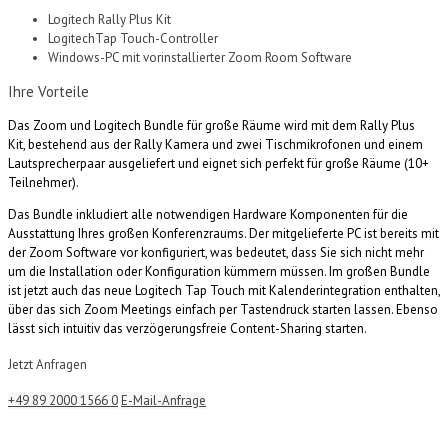
Logitech Rally Plus Kit
LogitechTap Touch-Controller
Windows-PC mit vorinstallierter Zoom Room Software
Ihre Vorteile
Das Zoom und Logitech Bundle
für
große
Räume
wird
mit
dem Rally Plus
Kit,
bestehend
aus
der Rally Kamera
und zwei Tischmikrofonen und einem
Lautsprecherpaar ausgeliefert und eignet sich perfekt für große Räume (10+
Teilnehmer).
Das Bundle inkludiert alle notwendigen Hardware Komponenten für die
Ausstattung Ihres großen Konferenzraums. Der mitgelieferte PC ist bereits mit
der Zoom Software vor konfiguriert, was bedeutet, dass Sie sich nicht mehr
um die Installation oder Konfiguration kümmern müssen. Im großen Bundle
ist jetzt auch das neue Logitech Tap Touch mit Kalenderintegration enthalten,
über das sich Zoom Meetings einfach per Tastendruck starten lassen. Ebenso
lässt sich intuitiv das verzögerungsfreie Content-Sharing starten.
Jetzt Anfragen
+49 89 2000 1566 0
E-Mail-Anfrage