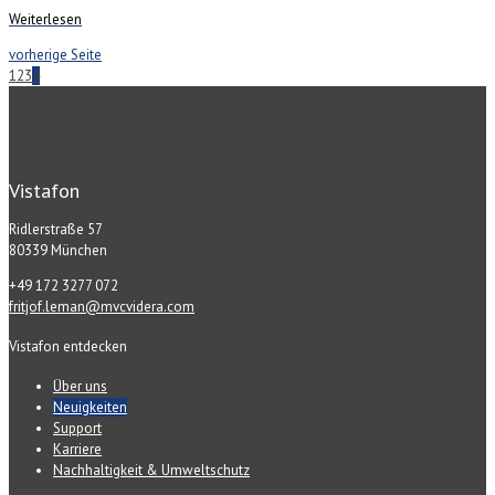
Weiterlesen
vorherige Seite
1
2
3
4
Vistafon
Ridlerstraße 57
80339 München
+49 172 3277 072
fritjof.leman@mvcvidera.com
Vistafon entdecken
Über uns
Neuigkeiten
Support
Karriere
Nachhaltigkeit & Umweltschutz