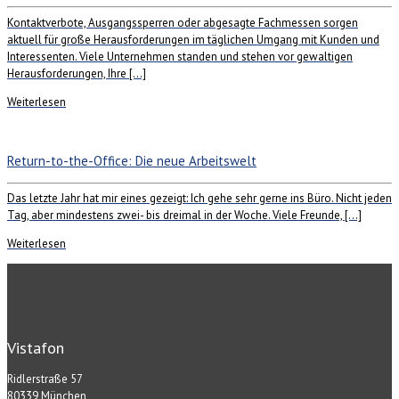
Kontaktverbote, Ausgangssperren oder abgesagte Fachmessen sorgen
aktuell für große Herausforderungen im täglichen Umgang mit Kunden und
Interessenten. Viele Unternehmen standen und stehen vor gewaltigen
Herausforderungen, Ihre […]
Weiterlesen
Return-to-the-Office: Die neue Arbeitswelt
Das letzte Jahr hat mir eines gezeigt: Ich gehe sehr gerne ins Büro. Nicht jeden
Tag, aber mindestens zwei- bis dreimal in der Woche. Viele Freunde, […]
Weiterlesen
Vistafon
Ridlerstraße 57
80339 München