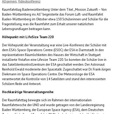
Allgemein
,
Videokonferenz
Raumfahrttag Badenwürttemberg: Unter dem Titel „Mission Zukunft – Von
Baden-Württemberg ins All“ begeisterte das Forum Luft- und Raumfahrt
Baden-Württemberg im Oktober etwa 150 Schülerinnen und Schüler für die
Fragestellung, was die Raumfahrt zum Erhalt unserer natürlichen
Lebensgrundlagen beitragen kann.
Höhepunkt mit LifeSize Team 220
Der Höhepunkt der Veranstaltung war eine Live-Konferenz der Schüler mit
dem ESA’s Space Operations Centre (ESOC) der ESA in Darmstadt. In den
repräsentativen Räumlichkeiten des Hauses der Wirtschaft in Stuttgart
installierte Vistafon eine Lifesize Team 220. So konnten die Schüler live in
das Satellitenkontrollzentrum der ESA geschaltet werden. Der Astronaut
Reinhold Ewald moderierte den Spacetalk: Zugeschaltet war Dr. Frank-Jürgen
Diekmann im Space Operations Centre. Der Meteorologe der ESA
verantwortet die Kontrolle von 14 Satelliten und stand den interessierten
Schülern Rede und Antwort.
Hochkarätige Veranstaltungsreihe
Der Raumfahrttag bewegte sich im Rahmen der internationalen
Raumfahrtwoche der UNO und wurde getragen von der Landesregierung
Baden Württemberg, der European Space Agency (ESA), dem Deutschen