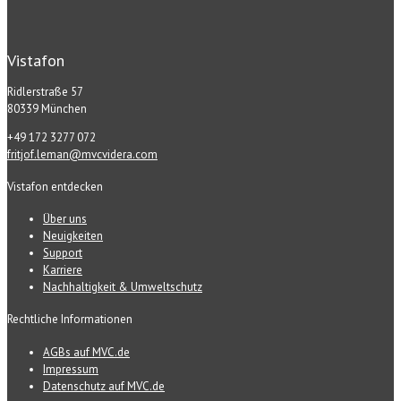
Vistafon
Ridlerstraße 57
80339 München
+49 172 3277 072
fritjof.leman@mvcvidera.com
Vistafon entdecken
Über uns
Neuigkeiten
Support
Karriere
Nachhaltigkeit & Umweltschutz
Rechtliche Informationen
AGBs auf MVC.de
Impressum
Datenschutz auf MVC.de