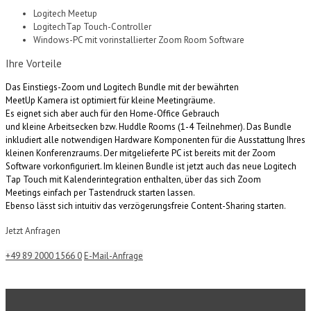
Logitech Meetup
LogitechTap Touch-Controller
Windows-PC mit vorinstallierter Zoom Room Software
Ihre Vorteile
Das
Einstiegs
-Zoom und Logitech Bundle mit der bewährten
MeetUp
Kamera ist optimiert für kleine Meetingräume.
Es
eignet
sich
aber
auch
für
den Home-Office Gebrauch
und
kleine
Arbeitsecken
bzw
.
Huddle
Rooms (1-4 Teilnehmer). Das Bundle
inkludiert alle notwendigen Hardware Komponenten für die Ausstattung Ihres
kleinen Konferenzraums. Der mitgelieferte PC ist bereits mit der Zoom
Software vorkonfiguriert.
Im
kleinen
Bundle
ist
jetzt
auch
das
neue
Logitech
Tap Touch
mit
Kalenderintegration
enthalten
,
über
das
sich
Zoom
Meetings
einfach
per Tastendruck
starten
lassen
.
Ebenso
lässt
sich
intuitiv
das
verzögerungsfreie
Content-Sharing
starten
.
Jetzt Anfragen
+49 89 2000 1566 0
E-Mail-Anfrage