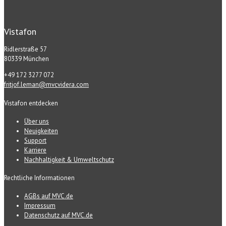
Vistafon
Ridlerstraße 57
80339 München
+49 172 3277 072
fritjof.leman@mvcvidera.com
Vistafon entdecken
Über uns
Neuigkeiten
Support
Karriere
Nachhaltigkeit & Umweltschutz
Rechtliche Informationen
AGBs auf MVC.de
Impressum
Datenschutz auf MVC.de