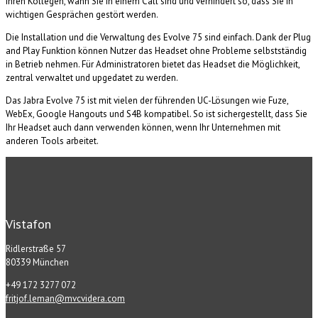
Ihren Kollegen, wann Sie in einem Call sind und verhindert so, dass Sie in
wichtigen Gesprächen gestört werden.
Die Installation und die Verwaltung des Evolve 75 sind einfach. Dank der Plug
and Play Funktion können Nutzer das Headset ohne Probleme selbstständig
in Betrieb nehmen. Für Administratoren bietet das Headset die Möglichkeit,
zentral verwaltet und upgedatet zu werden.
Das Jabra Evolve 75 ist mit vielen der führenden UC-Lösungen wie Fuze,
WebEx, Google Hangouts und S4B kompatibel. So ist sichergestellt, dass Sie
Ihr Headset auch dann verwenden können, wenn Ihr Unternehmen mit
anderen Tools arbeitet.
Vistafon
Ridlerstraße 57
80339 München
+49 172 3277 072
fritjof.leman@mvcvidera.com