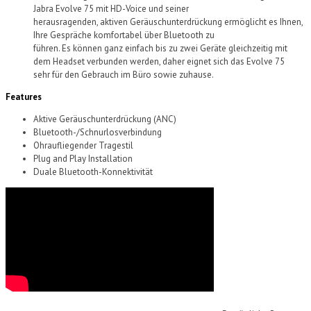
Jabra
Evolve
75 mit
HD-Voice und
seiner
h
erausragende
n,
aktive
n
Geräuschunterdrückung
ermöglicht es Ihnen,
Ihre Gespräche komfortabel über Bluetooth zu
führen
.
Es
können
ganz einfach bis zu
zwei
Geräte gleichzeitig mit
dem Headset verb
unden werden, daher
eignet sich das
Evolve
75
sehr
für den Gebrauch im
Büro sowie
zuhause.
Features
Aktive Geräuschunterdrückung (ANC)
Bluetooth-/Schnurlos
v
erbindung
Ohraufliegender Tragestil
Plug
and Play
Installation
Duale Bluetooth-Konnektivität