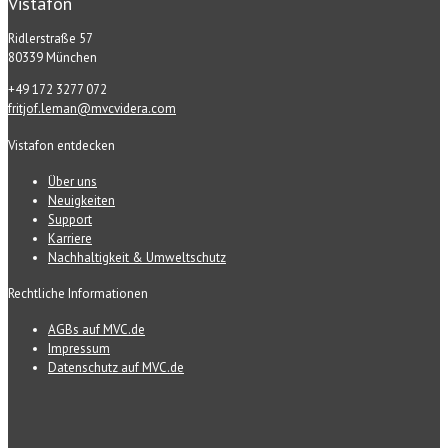
Vistafon
Ridlerstraße 57
80339 München
+49 172 3277 072
fritjof.leman@mvcvidera.com
Vistafon entdecken
Über uns
Neuigkeiten
Support
Karriere
Nachhaltigkeit & Umweltschutz
Rechtliche Informationen
AGBs auf MVC.de
Impressum
Datenschutz auf MVC.de