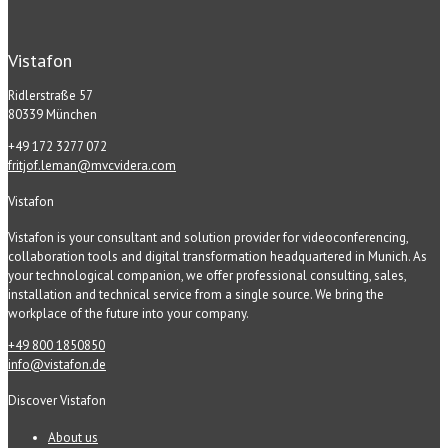
Vistafon
Ridlerstraße 57
80339 München
+49 172 3277 072
fritjof.leman@mvcvidera.com
Vistafon
Vistafon is your consultant and solution provider for videoconferencing,
collaboration tools and digital transformation headquartered in Munich. As
your technological companion, we offer professional consulting, sales,
installation and technical service from a single source. We bring the
workplace of the future into your company.
+49 800 1850850
info@vistafon.de
Discover Vistafon
About us